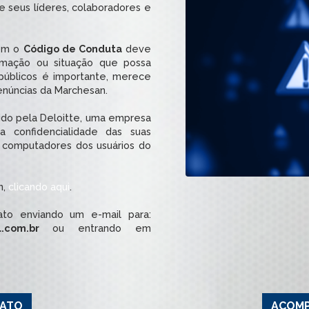
e seus líderes, colaboradores e
com o
Código de Conduta
deve
ormação ou situação que possa
públicos é importante, merece
enúncias da Marchesan.
ido pela Deloitte, uma empresa
a confidencialidade das suas
s computadores dos usuários do
n,
clicando aqui
.
to enviando um e-mail para:
al.com.br
ou entrando em
LATO
ACOMP