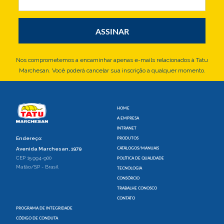
Nos comprometemos a encaminhar apenas e-mails relacionados à Tatu
Marchesan. Você poderá cancelar sua inscrição a qualquer momento.
HOME
A EMPRESA
INTRANET
Endereço:
PRODUTOS
CATÁLOGOS/MANUAIS
Avenida Marchesan, 1979
CEP 15.994-900
POLÍTICA DE QUALIDADE
Matão/SP - Brasil
TECNOLOGIA
CONSÓRCIO
TRABALHE CONOSCO
CONTATO
PROGRAMA DE INTEGRIDADE
CÓDIGO DE CONDUTA